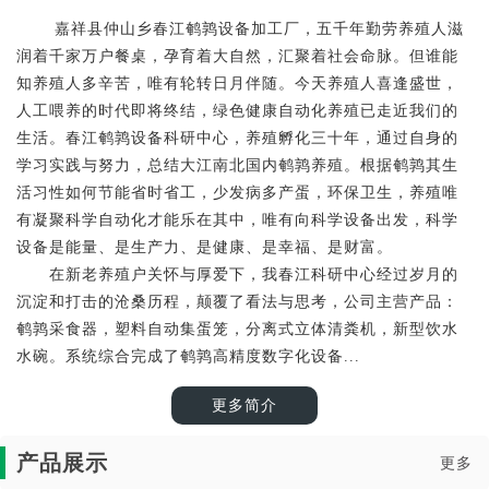
嘉祥县仲山乡春江鹌鹑设备加工厂，五千年勤劳养殖人滋
润着千家万户餐桌，孕育着大自然，汇聚着社会命脉。但谁能
知养殖人多辛苦，唯有轮转日月伴随。今天养殖人喜逢盛世，
人工喂养的时代即将终结，绿色健康自动化养殖已走近我们的
生活。春江鹌鹑设备科研中心，养殖孵化三十年，通过自身的
学习实践与努力，总结大江南北国内鹌鹑养殖。根据鹌鹑其生
活习性如何节能省时省工，少发病多产蛋，环保卫生，养殖唯
有凝聚科学自动化才能乐在其中，唯有向科学设备出发，科学
设备是能量、是生产力、是健康、是幸福、是财富。
在新老养殖户关怀与厚爱下，我春江科研中心经过岁月的
沉淀和打击的沧桑历程，颠覆了看法与思考，公司主营产品：
鹌鹑采食器，塑料自动集蛋笼，分离式立体清粪机，新型饮水
水碗。系统综合完成了鹌鹑高精度数字化设备...
更多简介
产品展示
更多