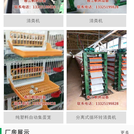
清粪机
清粪机
纯塑料自动集蛋笼
分离式循环转清粪机
厂房展示
更多