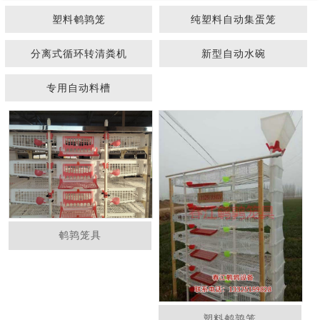
塑料鹌鹑笼
纯塑料自动集蛋笼
分离式循环转清粪机
新型自动水碗
专用自动料槽
1
2
鹌鹑笼具
塑料鹌鹑笼