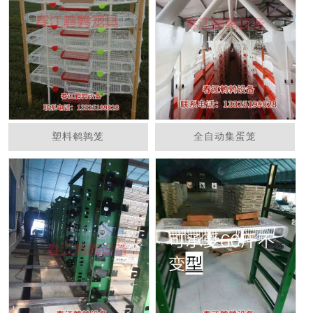
塑料鹌鹑笼
全自动集蛋笼