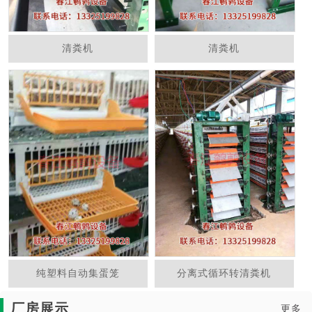
清粪机
清粪机
纯塑料自动集蛋笼
分离式循环转清粪机
厂房展示
更多