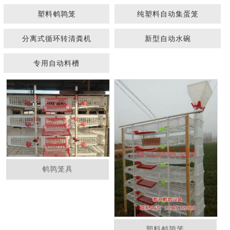
塑料鹌鹑笼
纯塑料自动集蛋笼
分离式循环转清粪机
新型自动水碗
专用自动料槽
1
2
鹌鹑笼具
塑料鹌鹑笼