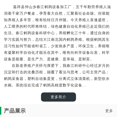
嘉祥县仲山乡春江鹌鹑设备加工厂，五千年勤劳养殖人滋
润着千家万户餐桌，孕育着大自然，汇聚着社会命脉。但谁能
知养殖人多辛苦，唯有轮转日月伴随。今天养殖人喜逢盛世，
人工喂养的时代即将终结，绿色健康自动化养殖已走近我们的
生活。春江鹌鹑设备科研中心，养殖孵化三十年，通过自身的
学习实践与努力，总结大江南北国内鹌鹑养殖。根据鹌鹑其生
活习性如何节能省时省工，少发病多产蛋，环保卫生，养殖唯
有凝聚科学自动化才能乐在其中，唯有向科学设备出发，科学
设备是能量、是生产力、是健康、是幸福、是财富。
在新老养殖户关怀与厚爱下，我春江科研中心经过岁月的
沉淀和打击的沧桑历程，颠覆了看法与思考，公司主营产品：
鹌鹑采食器，塑料自动集蛋笼，分离式立体清粪机，新型饮水
水碗。系统综合完成了鹌鹑高精度数字化设备...
更多简介
产品展示
更多