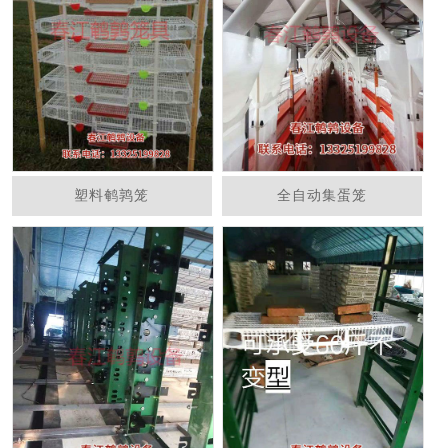
塑料鹌鹑笼
全自动集蛋笼