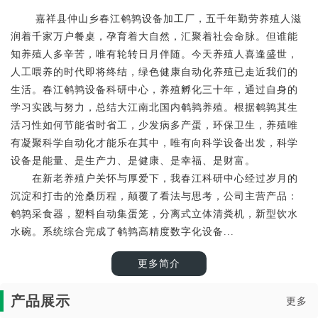
嘉祥县仲山乡春江鹌鹑设备加工厂，五千年勤劳养殖人滋
润着千家万户餐桌，孕育着大自然，汇聚着社会命脉。但谁能
知养殖人多辛苦，唯有轮转日月伴随。今天养殖人喜逢盛世，
人工喂养的时代即将终结，绿色健康自动化养殖已走近我们的
生活。春江鹌鹑设备科研中心，养殖孵化三十年，通过自身的
学习实践与努力，总结大江南北国内鹌鹑养殖。根据鹌鹑其生
活习性如何节能省时省工，少发病多产蛋，环保卫生，养殖唯
有凝聚科学自动化才能乐在其中，唯有向科学设备出发，科学
设备是能量、是生产力、是健康、是幸福、是财富。
在新老养殖户关怀与厚爱下，我春江科研中心经过岁月的
沉淀和打击的沧桑历程，颠覆了看法与思考，公司主营产品：
鹌鹑采食器，塑料自动集蛋笼，分离式立体清粪机，新型饮水
水碗。系统综合完成了鹌鹑高精度数字化设备...
更多简介
产品展示
更多