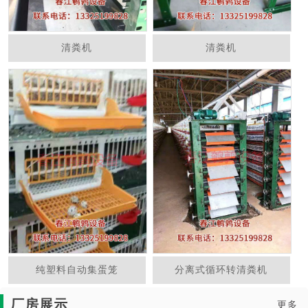
清粪机
清粪机
纯塑料自动集蛋笼
分离式循环转清粪机
厂房展示
更多