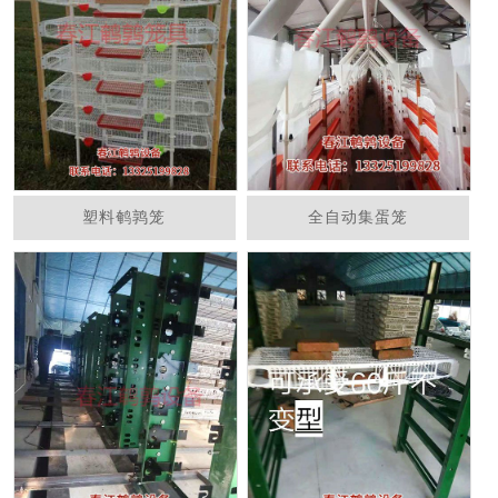
塑料鹌鹑笼
全自动集蛋笼